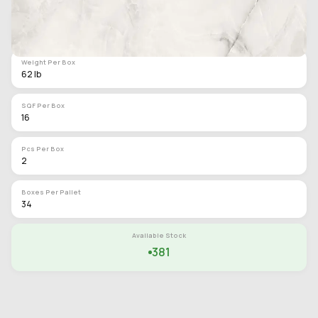
Category
Porcelain Tile
Weight Per Box
62 lb
SQF Per Box
16
Pcs Per Box
2
Boxes Per Pallet
34
Available Stock
381